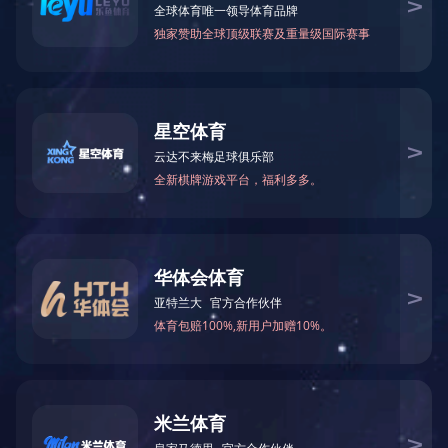
公司简介
华体会在线注册
资质荣誉
厂容厂貌
大门
办公楼
南车间
西车间
数控车间
数控车间